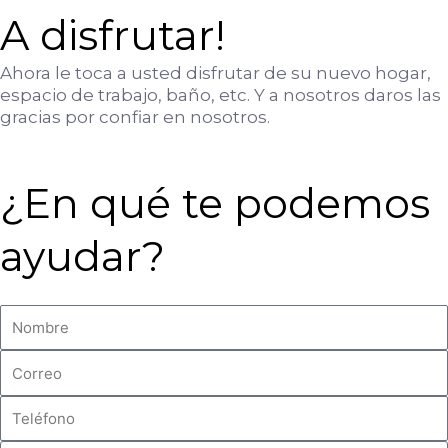
A disfrutar!
Ahora le toca a usted disfrutar de su nuevo hogar,
espacio de trabajo, baño, etc. Y a nosotros daros las
gracias por confiar en nosotros.
¿En qué te podemos
ayudar?
N
o
m
e
b
m
r
a
T
e
i
e
C
l