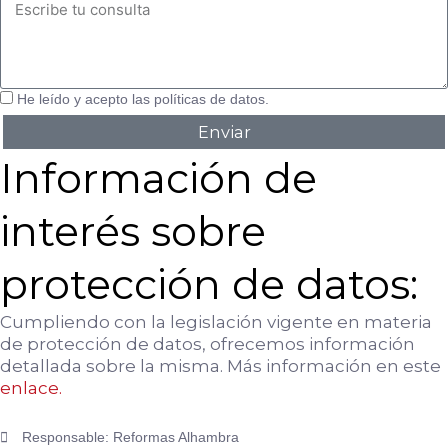
l
C
o
e
o
m
f
n
p
o
s
l
n
u
He leído y acepto las políticas de datos.
e
o
l
Enviar
t
c
t
o
l
a
Información de
i
e
interés sobre
n
t
e
protección de datos:
Cumpliendo con la legislación vigente en materia
de protección de datos, ofrecemos información
detallada sobre la misma. Más información en este
enlace.
Responsable: Reformas Alhambra