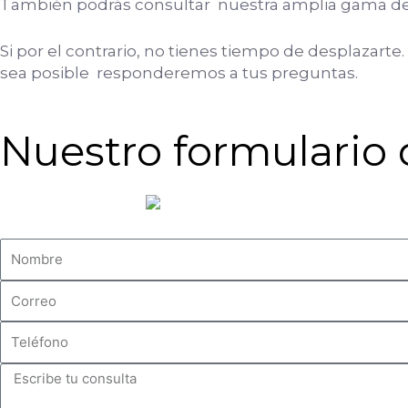
También podrás consultar nuestra amplia gama de
Si por el contrario, no tienes tiempo de desplazart
sea posible responderemos a tus preguntas.
Nuestro formulario 
N
o
e
m
m
b
T
a
r
e
i
e
C
l
l
C
o
e
o