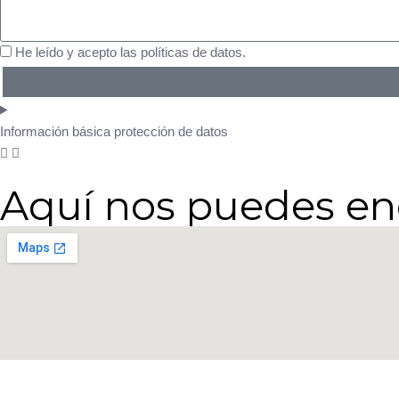
n
f
m
s
o
p
u
He leído y acepto las políticas de datos.
n
l
l
o
e
t
c
t
a
l
o
Información básica protección de datos
i
e
n
Aquí nos puedes en
t
e