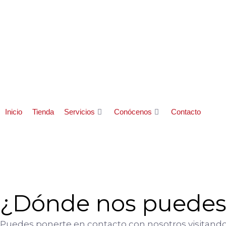
Ir
al
contenido
Inicio
Tienda
Servicios
Conócenos
Contacto
¿Dónde nos puedes
Puedes ponerte en contacto con nosotros visitando